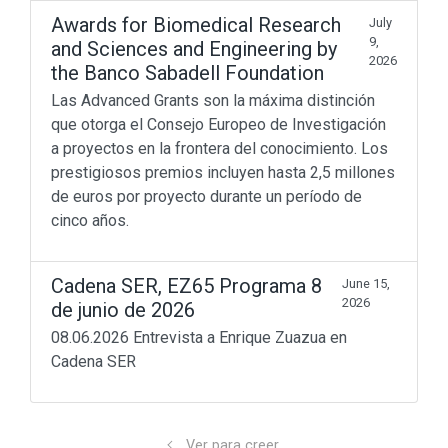
Awards for Biomedical Research
July
9,
and Sciences and Engineering by
2026
the Banco Sabadell Foundation
Las Advanced Grants son la máxima distinción
que otorga el Consejo Europeo de Investigación
a proyectos en la frontera del conocimiento. Los
prestigiosos premios incluyen hasta 2,5 millones
de euros por proyecto durante un período de
cinco años.
Don’t miss out
Cadena SER, EZ65 Programa 8
June 15,
Beyond Math
(198)
2026
de junio de 2026
lang-euskera
(129)
Math in motion!
(256)
08.06.2026 Entrevista a Enrique Zuazua en
Mediateka
(135)
Cadena SER
Radio
(90)
Television
(43)
Sin categoría
(3)
Ver para creer