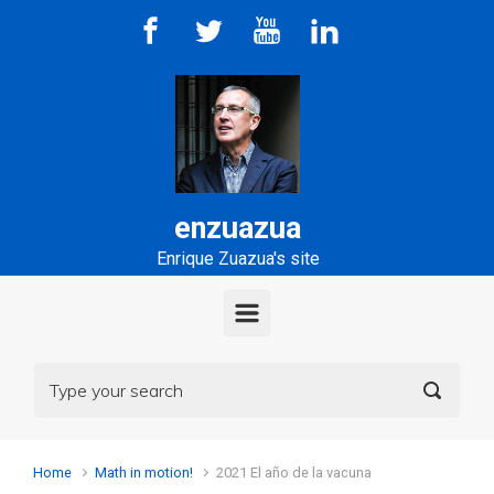
Skip to main content
enzuazua
Enrique Zuazua's site
Home
Math in motion!
2021 El año de la vacuna