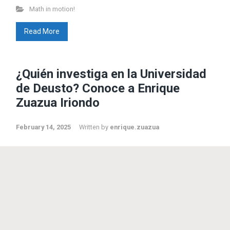
Math in motion!
Beyond Math
(198)
Read More
lang-euskera
(129)
Math in motion!
(256)
Mediateka
(135)
Radio
(90)
¿Quién investiga en la Universidad
Television
(43)
de Deusto? Conoce a Enrique
Sin categoría
(3)
Zuazua Iriondo
© 2011 - 2023
Enrique Zuazua Iriondo
sitemap
February 14, 2025
Written by
enrique.zuazua