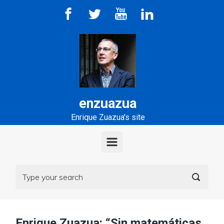
Skip to main content
enzuazua
Enrique Zuazua's site
Enrique Zuazua: “Sin matemáticas