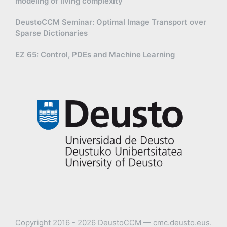
modeling of living complexity
DeustoCCM Seminar: Optimal Image Transport over
Sparse Dictionaries
EZ 65: Control, PDEs and Machine Learning
Copyright 2016 - 2026 DeustoCCM — cmc.deusto.eus.