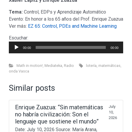
Xabier Lapitz y Enrique Zuazua
Tema:
Control, EDPs y Aprendizaje Automático
Evento: En honor a los 65 años del Prof. Enrique Zuazua
Ver más:
EZ 65: Control, PDEs and Machine Learning
Escuchar:
Audio
00:00
00:00
Player
Math in motion!
,
Mediateka
,
Radio
lotería
,
matemáticas
,
onda Vasca
Similar posts
Enrique Zuazua: “Sin matemáticas
July
10,
no habría civilización: Son el
2026
lenguaje que sostiene el mundo”
Date: July 10, 2026 Source: María Arana,