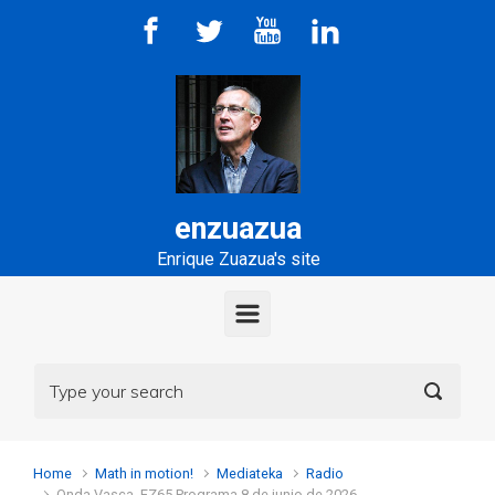
Skip to main content
enzuazua
Enrique Zuazua's site
Home
Math in motion!
Mediateka
Radio
Onda Vasca, EZ65 Programa 8 de junio de 2026