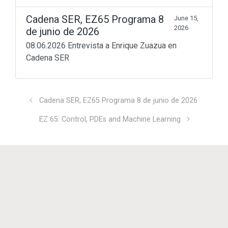
Cadena SER, EZ65 Programa 8
June 15,
Beyond Math
(198)
2026
de junio de 2026
lang-euskera
(129)
Math in motion!
(256)
08.06.2026 Entrevista a Enrique Zuazua en
Mediateka
(135)
Cadena SER
Radio
(90)
Television
(43)
Sin categoría
(3)
Cadena SER, EZ65 Programa 8 de junio de 2026
© 2011 - 2023
Enrique Zuazua Iriondo
EZ 65: Control, PDEs and Machine Learning
sitemap