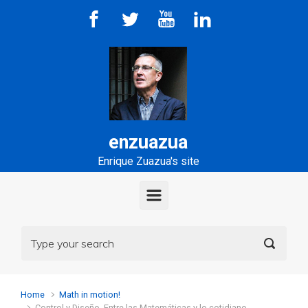
Skip to main content
enzuazua
Enrique Zuazua's site
Home
Math in motion!
Control y Diseño. Entre las Matemáticas y lo cotidiano