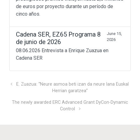
de euros por proyecto durante un período de
cinco años.
Don’t miss out
Cadena SER, EZ65 Programa 8
June 15,
2026
de junio de 2026
Beyond Math
(198)
08.06.2026 Entrevista a Enrique Zuazua en
lang-euskera
(129)
Cadena SER
Math in motion!
(256)
Mediateka
(135)
Radio
(90)
Television
(43)
E. Zuazua: “Neure asmoa beti izan da neure lana Euskal
Sin categoría
(3)
Herrian garatzea”
The newly awarded ERC Advanced Grant DyCon-Dynamic
© 2011 - 2023
Enrique Zuazua Iriondo
Control
sitemap