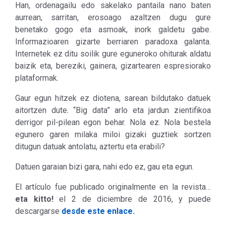
Han, ordenagailu edo sakelako pantaila nano baten
aurrean, sarritan, erosoago azaltzen dugu gure
benetako gogo eta asmoak, inork galdetu gabe.
Informazioaren gizarte berriaren paradoxa galanta.
Internetek ez ditu soilik gure eguneroko ohiturak aldatu
baizik eta, bereziki, gainera, gizartearen espresiorako
plataformak.
Gaur egun hitzek ez diotena, sarean bildutako datuek
aitortzen dute. “Big data” arlo eta jardun zientifikoa
derrigor pil-pilean egon behar. Nola ez. Nola bestela
egunero garen milaka miloi gizaki guztiek sortzen
ditugun datuak antolatu, aztertu eta erabili?
Datuen garaian bizi gara, nahi edo ez, gau eta egun.
El artículo fue publicado originalmente en la revista…
eta kitto!
el 2 de diciembre de 2016, y puede
descargarse
desde este enlace
.