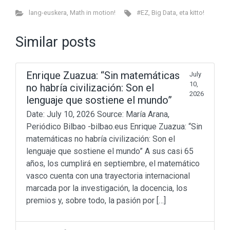
lang-euskera
,
Math in motion!
#EZ
,
Big Data
,
eta kitto!
Similar posts
Enrique Zuazua: “Sin matemáticas
July
10,
no habría civilización: Son el
2026
lenguaje que sostiene el mundo”
Date: July 10, 2026 Source: María Arana,
Periódico Bilbao -bilbao.eus Enrique Zuazua: “Sin
matemáticas no habría civilización: Son el
lenguaje que sostiene el mundo” A sus casi 65
años, los cumplirá en septiembre, el matemático
vasco cuenta con una trayectoria internacional
marcada por la investigación, la docencia, los
premios y, sobre todo, la pasión por […]