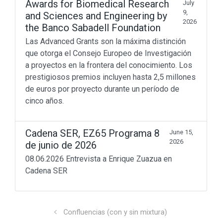
Awards for Biomedical Research
July
9,
and Sciences and Engineering by
2026
the Banco Sabadell Foundation
Las Advanced Grants son la máxima distinción
que otorga el Consejo Europeo de Investigación
a proyectos en la frontera del conocimiento. Los
prestigiosos premios incluyen hasta 2,5 millones
de euros por proyecto durante un período de
cinco años.
Cadena SER, EZ65 Programa 8
June 15,
2026
de junio de 2026
08.06.2026 Entrevista a Enrique Zuazua en
Cadena SER
Confluencias (con y sin mixtura)