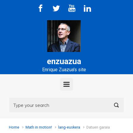
Skip to main content
enzuazua
Enrique Zuazua's site
Home
Math in motion!
lang-euskera
Datuen garaia