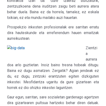
kontrakoa izan da. Gure izaeraz bultzaturik,
zentzuzkoena dena iruditzen zaigu beti aurrera atera
behar duela. Baina ez da horrela, tamalez, ez eskala
txikian, ez eta mundu mailako auzi hauetan.
Prospekzio inkesten profesionalak ere sarritan erratu
dira hauteskunde eta erreferendum hauen emaitzak
aurreikustean.
Zientzi
a
aurrera
doa arlo guztietan. Inoiz baino tresna hobeak ditugu.
Baina ez dugu asmatzen. Zergatik? Agian jendeak ez
du, ez dugu, zintzoki erantzuten egiten dizkiguten
inkestei. Mesfidantza ugaritu da gure gizartean eta
horrek ez dio ohizko inkestei laguntzen.
Gaur egun, sarritan, sare sozialetan gardenago agertzen
dira gizartearen pultsua hartzeko behar diren datuak.