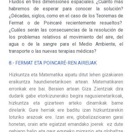
Fluidos en tres dimensiones espaciales. ¿Cuánto más
habremos de esperar para conocer la solución?
¿Décadas, siglos, como en el caso de los Teoremas de
Fermat o de Poincaré recientemente resueltos?
¿Cuáles serán las consecuencias de la resolución de
los problemas relativos al movimiento del aire, del
agua o de la sangre para el Medio Ambiente, el
transporte o las nuevas terapias médicas?
8.- FERMAT ETA POINCARÉ-REN AIREUAK
Hizkuntza eta Matematika aipatu ditut lehen gizakiaren
eraikuntza haundienetarikoen artean. Matematikaren
erronkak ere bai. Beraien artean Giza Zientziak dira
dudarik gabe etorkizunerako begira nagusienetarikoak,
hizkuntza eta gizarteen arteko dinamikak barne
direlarik. Gure herriak ere baditu izan hizkuntzarekin
loturiko arazoak ere. Izan ere, globalizazioaren garai
honetan, orain arte egiatzat emandako joerek ez dute
gehiago balio eta gaur eguneko migrazio eta globaltze