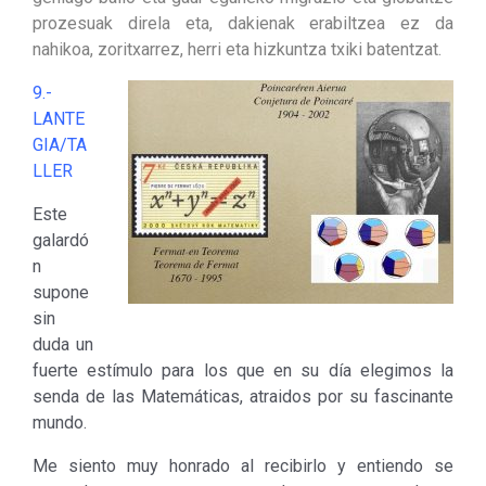
prozesuak direla eta, dakienak erabiltzea ez da
nahikoa, zoritxarrez, herri eta hizkuntza txiki batentzat.
9.-
LANTE
GIA/TA
LLER
Este
galardó
n
supone
sin
duda un
fuerte estímulo para los que en su día elegimos la
senda de las Matemáticas, atraidos por su fascinante
mundo.
Me siento muy honrado al recibirlo y entiendo se