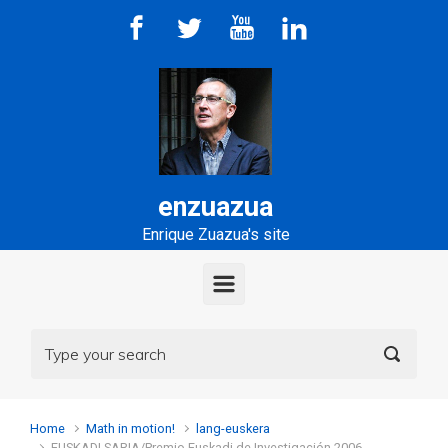
Skip to main content
enzuazua
Enrique Zuazua's site
Home
Math in motion!
lang-euskera
EUSKADI SARIA/Premio Euskadi de Investigación 2006