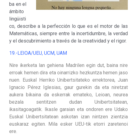
ba en el
ámbito
lingüisti
co, describe a la perfección lo que es el motor de las
Matemáticas, siempre entre la incertidumbre, la verdad
y el descubrimiento a través de la creatividad y el rigor.
19.-LEIOA/UEU, UCM, UAM
Nire ikerketa lan gehiena Madrilen egin dut, baina nire
erroak hemen dira eta oinarrizko hezkuntza hemen jaso
nuen. Euskal Herriko Unibertsitateko errektorea, Juan
Ignacio Pérez Iglesias, gaur gurekin da eta niretzat
aukera bikaina da eskerrak emateko, Leioan, neurea
bezala sentitzen dudan Unibertsitatean,
ikasitagoagatik. Ikasle garaian eta ondoren ere Udako
Euskal Unibertsitatean askotan izan nintzen zientzia
euskaraz egiten. Mila esker UEU-tik etorri zaretenoi
ere.