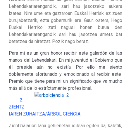
Lehendakariarengandik, sari hau jasotzeko aukera
izatea. Nire ume eta gaztaroan Euskal Herriak ez zuen
burujabetzarik, ezta gobernurik ere. Gaur, ostera, Hego
Euskal Herriko zati nagusi honen burua den
Lehendakariarengandik sari hau jasotzea amets bat
betetzea da niretzat. Pozik nago beraz.
Para mi es un gran honor recibir este galardón de las
manos del Lehendakari. En mi juventud el Gobierno que
él preside aún no existía. Por ello me siento
doblemente afortunado y emocionado al recibir este
Premio que tiene para mi un significado que va mucho
más allá de lo estríctamente profesional.
2.-
ZIENTZ
IAREN ZUHAITZA/ÁRBOL CIENCIA
Zientzialarion lana gehienetan isilean egiten da, kaletik,