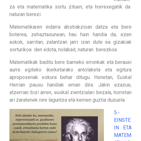
za eta matematika sortu zituen, eta horrexegatik da
naturan berezi.
Matematikaren indarra abstrakzioan datza eta bere
boterea, zehaztasunean; hau hain handia da, ezen
askok, sarritan, zalantzan jarri izan dute ea gizakiak
sorturikoa den edota, nolabait, naturan berezkoa.
Matematikak baditu bere barneko erronkak eta berauei
aurre egiteko ikerketarako antolaketa eta egitura
aproposenak eskura behar ditugu. Honetan, Euskal
Herrian pausu handiak eman dira. Jakin ezazue,
atzerrian bizi arren, euskal zientzialari bezala, horretan
ari zaratenek nire laguntza eta kemen guztia duzuela.
5.-
EINSTE
IN ETA
MATEM