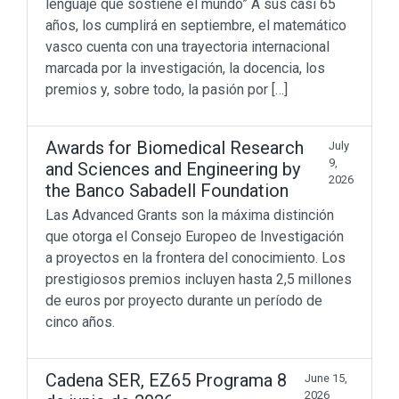
lenguaje que sostiene el mundo” A sus casi 65
años, los cumplirá en septiembre, el matemático
vasco cuenta con una trayectoria internacional
marcada por la investigación, la docencia, los
premios y, sobre todo, la pasión por […]
Awards for Biomedical Research
July
9,
and Sciences and Engineering by
2026
the Banco Sabadell Foundation
Las Advanced Grants son la máxima distinción
que otorga el Consejo Europeo de Investigación
a proyectos en la frontera del conocimiento. Los
prestigiosos premios incluyen hasta 2,5 millones
de euros por proyecto durante un período de
cinco años.
Don’t miss out
Cadena SER, EZ65 Programa 8
June 15,
Beyond Math
(198)
2026