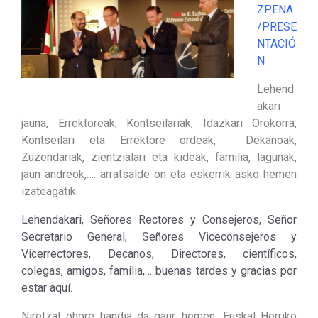
ZPENA
/PRESE
NTACIÓ
N
Lehend
akari
jauna, Errektoreak, Kontseilariak, Idazkari Orokorra,
Kontseilari eta Errektore ordeak, Dekanoak,
Zuzendariak, zientzialari eta kideak, familia, lagunak,
jaun andreok,…. arratsalde on eta eskerrik asko hemen
izateagatik.
Lehendakari, Señores Rectores y Consejeros, Señor
Secretario General, Señores Viceconsejeros y
Vicerrectores, Decanos, Directores, científicos,
colegas, amigos, familia,… buenas tardes y gracias por
estar aquí.
Niretzat ohore handia da gaur, hemen, Euskal Herriko