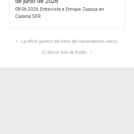
de junio de 2026
lang-euskera
(129)
Math in motion!
(256)
08.06.2026 Entrevista a Enrique Zuazua en
Mediateka
(135)
Cadena SER
Radio
(90)
Television
(43)
Sin categoría
(3)
La difícil gestión del éxito del nacionalismo vasco
© 2011 - 2023
Enrique Zuazua Iriondo
El último tren de Koldo
sitemap