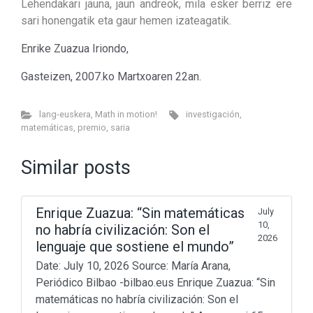
Lehendakari jauna, jaun andreok, mila esker berriz ere
sari honengatik eta gaur hemen izateagatik.
Enrike Zuazua Iriondo,
Gasteizen, 2007.ko Martxoaren 22an.
lang-euskera
,
Math in motion!
investigación
,
matemáticas
,
premio
,
saria
Similar posts
Enrique Zuazua: “Sin matemáticas
July
10,
no habría civilización: Son el
2026
lenguaje que sostiene el mundo”
Date: July 10, 2026 Source: María Arana,
Periódico Bilbao -bilbao.eus Enrique Zuazua: “Sin
matemáticas no habría civilización: Son el