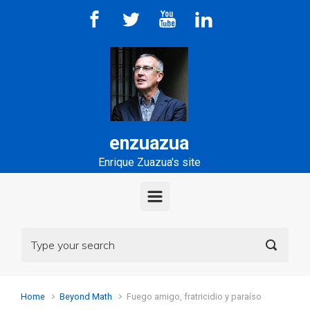
Skip to main content
enzuazua
Enrique Zuazua's site
Home
Beyond Math
Fuego amigo, fratricidio y paraíso