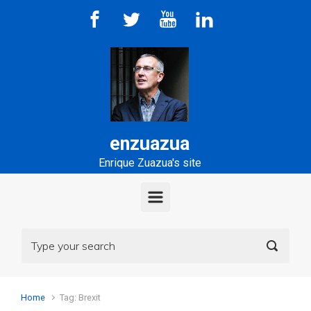
Skip to main content
enzuazua
Enrique Zuazua's site
Home
Tag: Brexit