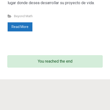
lugar donde desea desarrollar su proyecto de vida.
Don’t miss out
Beyond Math
Beyond Math
(198)
lang-euskera
(129)
Read More
Math in motion!
(256)
Mediateka
(135)
Radio
(90)
Television
(43)
Sin categoría
(3)
You reached the end
© 2011 - 2023
Enrique Zuazua Iriondo
sitemap