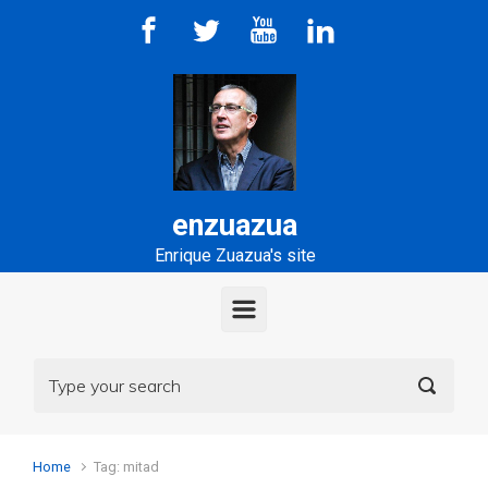
Skip to main content
enzuazua
Enrique Zuazua's site
Home
Tag: mitad