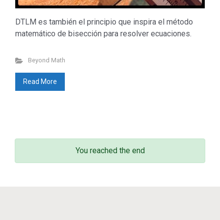
DTLM es también el principio que inspira el método
matemático de bisección para resolver ecuaciones.
Don’t miss out
Beyond Math
Beyond Math
(198)
lang-euskera
(129)
Read More
Math in motion!
(256)
Mediateka
(135)
Radio
(90)
Television
(43)
Sin categoría
(3)
You reached the end
© 2011 - 2023
Enrique Zuazua Iriondo
sitemap