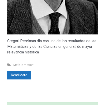
Gregori Perelman dio con uno de los resultados de las
Matemáticas y de las Ciencias en general, de mayor
relevancia histórica.
Don’t miss out
Math in motion!
Beyond Math
(198)
lang-euskera
(129)
Read More
Math in motion!
(256)
Mediateka
(135)
Radio
(90)
Television
(43)
Sin categoría
(3)