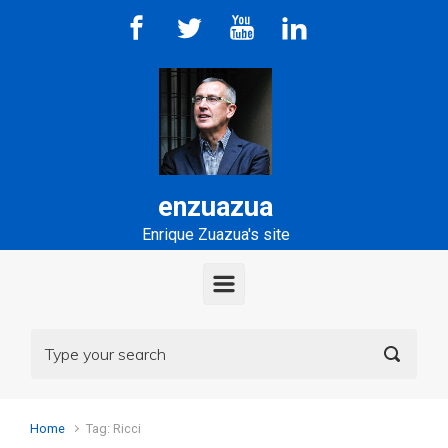
Skip to main content
enzuazua
Enrique Zuazua's site
Home
Tag: Ricci