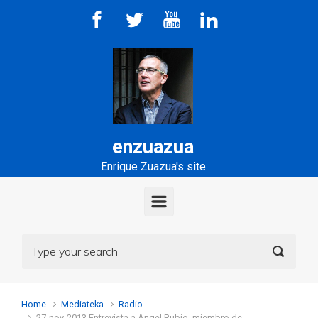
Skip to main content
enzuazua
Enrique Zuazua's site
Home
Mediateka
Radio
27-nov-2013 Entrevista a Angel Rubio, miembro de…