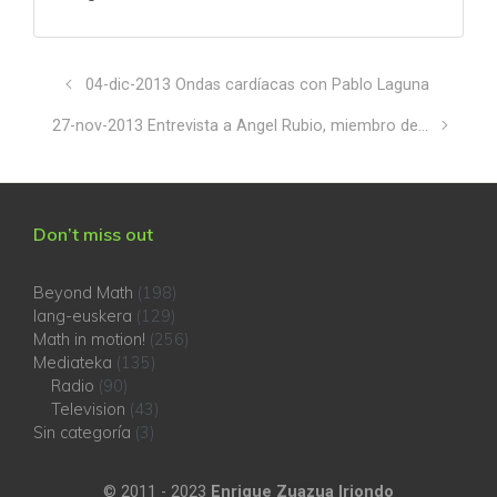
04-dic-2013 Ondas cardíacas con Pablo Laguna
27-nov-2013 Entrevista a Angel Rubio, miembro de…
Don’t miss out
Beyond Math
(198)
lang-euskera
(129)
Math in motion!
(256)
Mediateka
(135)
Radio
(90)
Television
(43)
Sin categoría
(3)
© 2011 - 2023
Enrique Zuazua Iriondo