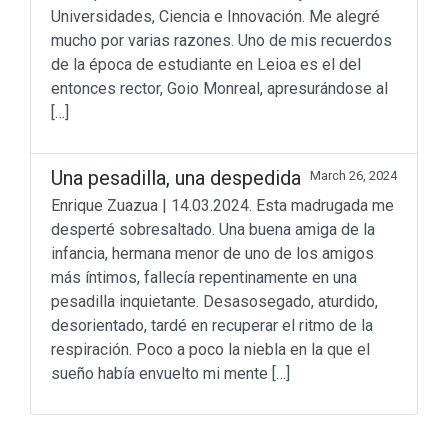
Universidades, Ciencia e Innovación. Me alegré
mucho por varias razones. Uno de mis recuerdos
de la época de estudiante en Leioa es el del
entonces rector, Goio Monreal, apresurándose al
[…]
Una pesadilla, una despedida
March 26, 2024
Enrique Zuazua | 14.03.2024. Esta madrugada me
desperté sobresaltado. Una buena amiga de la
Don’t miss out
infancia, hermana menor de uno de los amigos
más íntimos, fallecía repentinamente en una
pesadilla inquietante. Desasosegado, aturdido,
Beyond Math
(198)
lang-euskera
(129)
desorientado, tardé en recuperar el ritmo de la
Math in motion!
(256)
respiración. Poco a poco la niebla en la que el
Mediateka
(135)
sueño había envuelto mi mente […]
Radio
(90)
Television
(43)
Sin categoría
(3)