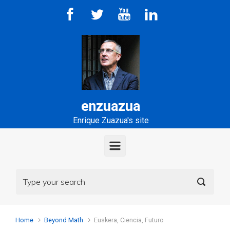
Skip to main content
enzuazua
Enrique Zuazua's site
Home
Beyond Math
Euskera, Ciencia, Futuro