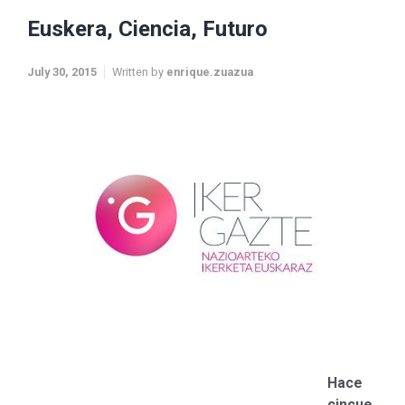
Euskera, Ciencia, Futuro
July 30, 2015
Written by
enrique.zuazua
Hace
cincue