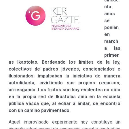
nta
años
se
ponían
en
march
a las
primer
as Ikastolas. Bordeando los límites de la ley,
colectivos de padres jóvenes, concienciados e
ilusionados, impulsaban la iniciativa de manera
autodidacta, invirtiendo sus propios recursos,
arriesgando. Los frutos son hoy evidentes no sólo
en la propia red de Ikastolas sino en la escuela
pública vasca que, al echar a andar, se encontró
con un camino pavimentado.
Aquel improvisado experimento hoy constituye un
ejemplo internacional de innovación social y contradice