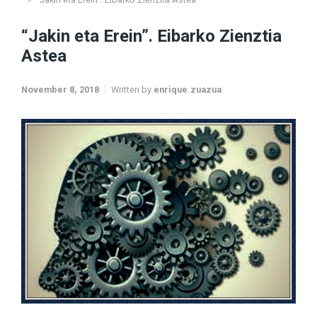
“Jakin eta Erein”. Eibarko Zienztia
Astea
November 8, 2018
Written by
enrique.zuazua