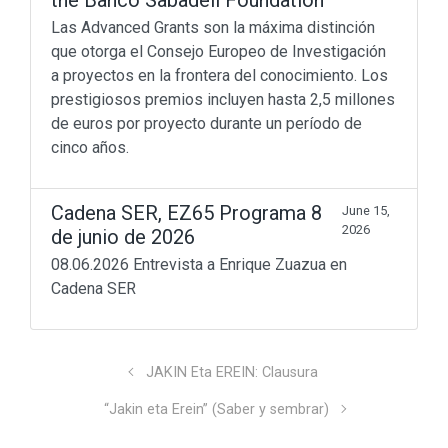
Las Advanced Grants son la máxima distinción
que otorga el Consejo Europeo de Investigación
a proyectos en la frontera del conocimiento. Los
prestigiosos premios incluyen hasta 2,5 millones
de euros por proyecto durante un período de
cinco años.
Don’t miss out
Cadena SER, EZ65 Programa 8
June 15,
Beyond Math
(198)
2026
de junio de 2026
lang-euskera
(129)
Math in motion!
(256)
08.06.2026 Entrevista a Enrique Zuazua en
Mediateka
(135)
Cadena SER
Radio
(90)
Television
(43)
Sin categoría
(3)
JAKIN Eta EREIN: Clausura
© 2011 - 2023
Enrique Zuazua Iriondo
“Jakin eta Erein” (Saber y sembrar)
sitemap