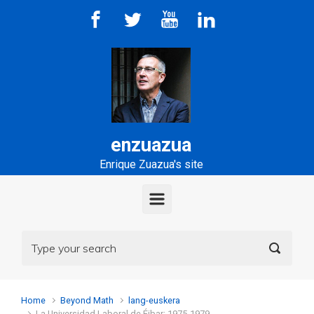
Skip to main content
enzuazua
Enrique Zuazua's site
Home
Beyond Math
lang-euskera
La Universidad Laboral de Éibar: 1975-1979