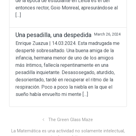
de la época de estudiante en Leioa es el del
entonces rector, Goio Monreal, apresurándose al
[…]
Una pesadilla, una despedida
March 26, 2024
Enrique Zuazua | 14.03.2024. Esta madrugada me
desperté sobresaltado. Una buena amiga de la
infancia, hermana menor de uno de los amigos
Don’t miss out
más íntimos, fallecía repentinamente en una
pesadilla inquietante. Desasosegado, aturdido,
Beyond Math
(198)
desorientado, tardé en recuperar el ritmo de la
lang-euskera
(129)
respiración. Poco a poco la niebla en la que el
Math in motion!
(256)
sueño había envuelto mi mente […]
Mediateka
(135)
Radio
(90)
Television
(43)
Sin categoría
(3)
The Green Glass Maze
La Matemática es una actividad no solamente intelectual,
© 2011 - 2023
Enrique Zuazua Iriondo