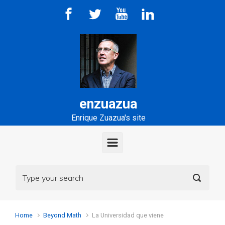
Skip to main content
enzuazua
Enrique Zuazua's site
Home
Beyond Math
La Universidad que viene