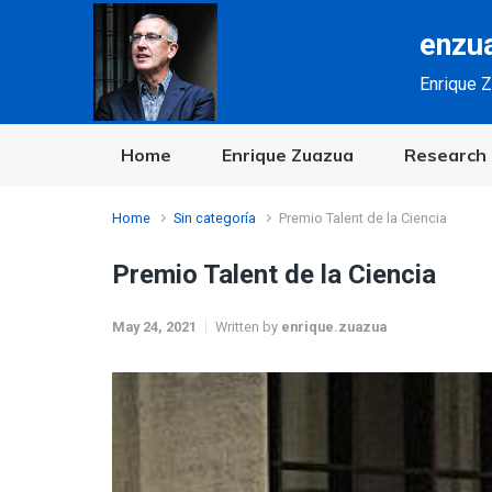
Skip to main content
enzu
Enrique Z
Home
Enrique Zuazua
Research
Home
Sin categoría
Premio Talent de la Ciencia
Premio Talent de la Ciencia
May 24, 2021
Written by
enrique.zuazua