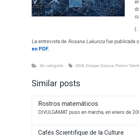
e
d
cu
(…
La entrevista de
Rosana Lakunza
fue publicada o
en PDF.
Sin categoría
DEIA
,
Enrique Zuazua
,
Premio Talen
Similar posts
Don’t miss out
Beyond Math
(198)
Rostros matemáticos
lang-euskera
(129)
DIVULGAMAT puso en marcha, en enero de 2009,
Math in motion!
(256)
Mediateka
(135)
Radio
(90)
Cafés Scientifique de la Culture
Television
(43)