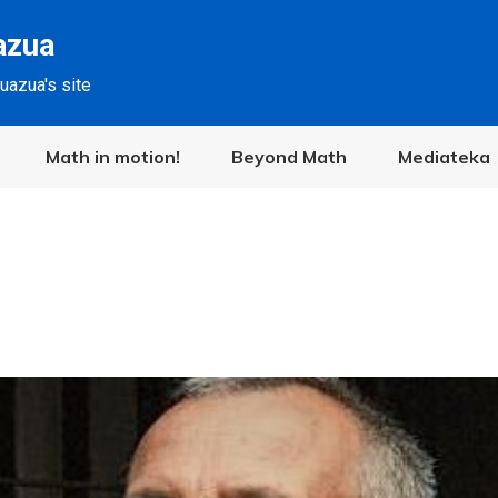
azua
uazua's site
Math in motion!
Beyond Math
Mediateka