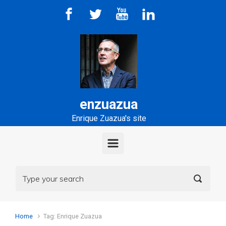
Skip to main content
enzuazua
Enrique Zuazua's site
Home
Tag: Enrique Zuazua