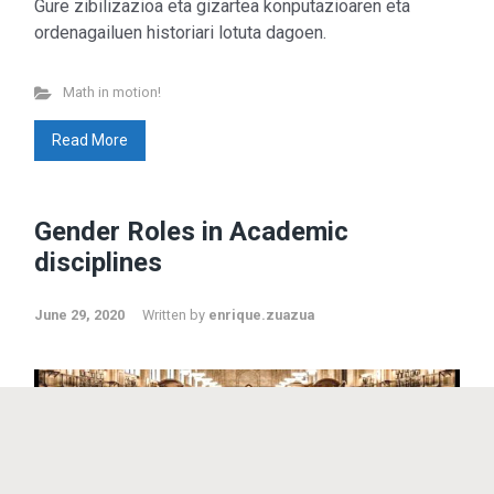
Gure zibilizazioa eta gizartea konputazioaren eta
ordenagailuen historiari lotuta dagoen.
Don’t miss out
Math in motion!
Beyond Math
(198)
Read More
lang-euskera
(129)
Math in motion!
(256)
Mediateka
(135)
Radio
(90)
Gender Roles in Academic
Television
(43)
disciplines
Sin categoría
(3)
June 29, 2020
Written by
enrique.zuazua
© 2011 - 2023
Enrique Zuazua Iriondo
sitemap