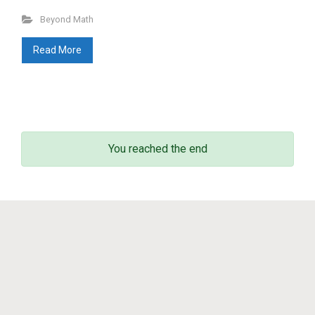
Beyond Math
Beyond Math
(198)
lang-euskera
(129)
Read More
Math in motion!
(256)
Mediateka
(135)
Radio
(90)
Television
(43)
Sin categoría
(3)
You reached the end
© 2011 - 2023
Enrique Zuazua Iriondo
sitemap