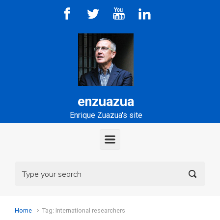
Skip to main content
enzuazua
Enrique Zuazua's site
Home
Tag: International researchers