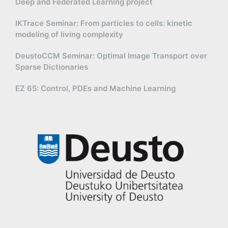
Deep and Federated Learning project
IKTrace Seminar: From particles to cells: kinetic
modeling of living complexity
DeustoCCM Seminar: Optimal Image Transport over
Sparse Dictionaries
EZ 65: Control, PDEs and Machine Learning