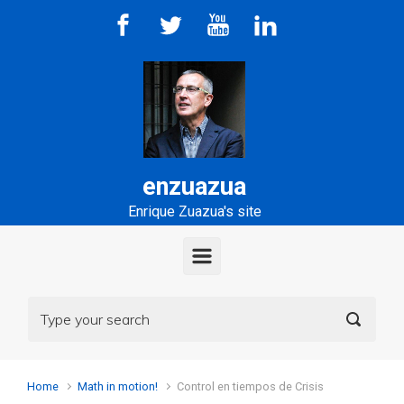
Skip to main content
enzuazua
Enrique Zuazua's site
Home
Math in motion!
Control en tiempos de Crisis