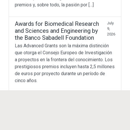
Don’t miss out
premios y, sobre todo, la pasión por […]
Beyond Math
(198)
Awards for Biomedical Research
July
lang-euskera
(129)
9,
and Sciences and Engineering by
Math in motion!
(256)
2026
the Banco Sabadell Foundation
Mediateka
(135)
Radio
(90)
Las Advanced Grants son la máxima distinción
Television
(43)
que otorga el Consejo Europeo de Investigación
Sin categoría
(3)
a proyectos en la frontera del conocimiento. Los
prestigiosos premios incluyen hasta 2,5 millones
© 2011 - 2023
Enrique Zuazua Iriondo
de euros por proyecto durante un período de
sitemap
cinco años.
Cadena SER, EZ65 Programa 8
June 15,
2026
de junio de 2026
08.06.2026 Entrevista a Enrique Zuazua en
Cadena SER