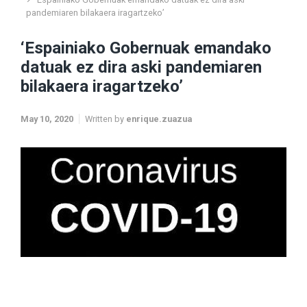
pandemiaren bilakaera iragartzeko’
‘Espainiako Gobernuak emandako
datuak ez dira aski pandemiaren
bilakaera iragartzeko’
May 10, 2020
Written by
enrique.zuazua