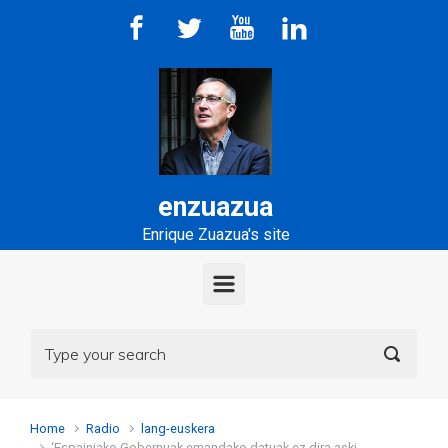
Skip to main content
enzuazua
Enrique Zuazua's site
Home
Radio
lang-euskera
‘Espainiako Gobernuak emandako datuak ez dira aski