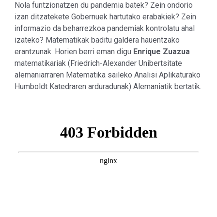
Nola funtzionatzen du pandemia batek? Zein ondorio
izan ditzatekete Gobernuek hartutako erabakiek? Zein
informazio da beharrezkoa pandemiak kontrolatu ahal
izateko? Matematikak baditu galdera hauentzako
erantzunak. Horien berri eman digu
Enrique Zuazua
matematikariak (Friedrich-Alexander Unibertsitate
alemaniarraren Matematika saileko Analisi Aplikaturako
Humboldt Katedraren arduradunak) Alemaniatik bertatik.