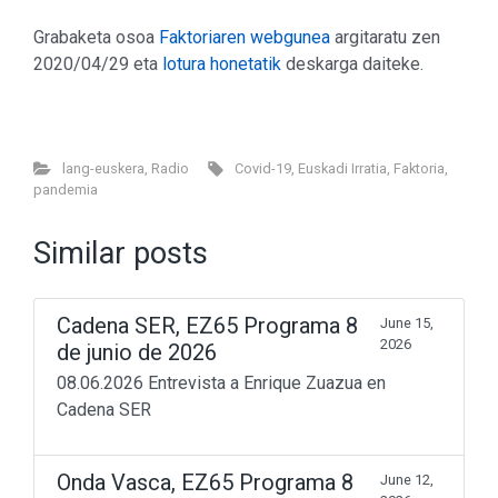
Grabaketa osoa
Faktoriaren webgunea
argitaratu zen
2020/04/29 eta
lotura honetatik
deskarga daiteke.
lang-euskera
,
Radio
Covid-19
,
Euskadi Irratia
,
Faktoria
,
pandemia
Similar posts
Cadena SER, EZ65 Programa 8
June 15,
2026
de junio de 2026
08.06.2026 Entrevista a Enrique Zuazua en
Cadena SER
Onda Vasca, EZ65 Programa 8
June 12,