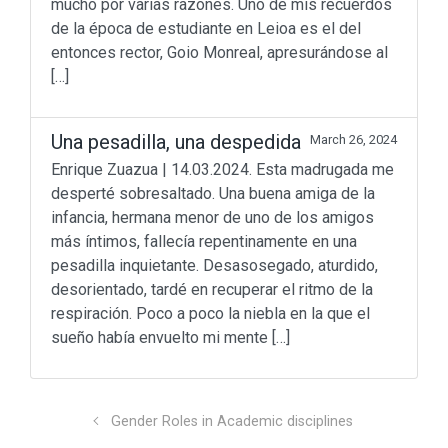
mucho por varias razones. Uno de mis recuerdos
de la época de estudiante en Leioa es el del
entonces rector, Goio Monreal, apresurándose al
[…]
Una pesadilla, una despedida
March 26, 2024
Enrique Zuazua | 14.03.2024. Esta madrugada me
desperté sobresaltado. Una buena amiga de la
infancia, hermana menor de uno de los amigos
más íntimos, fallecía repentinamente en una
Don’t miss out
pesadilla inquietante. Desasosegado, aturdido,
desorientado, tardé en recuperar el ritmo de la
Beyond Math
(198)
respiración. Poco a poco la niebla en la que el
lang-euskera
(129)
sueño había envuelto mi mente […]
Math in motion!
(256)
Mediateka
(135)
Radio
(90)
Television
(43)
Gender Roles in Academic disciplines
Sin categoría
(3)