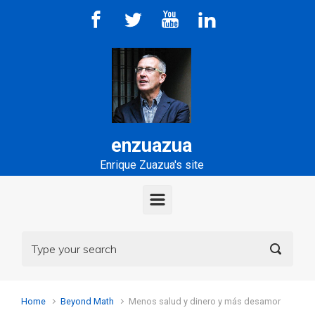
Skip to main content
enzuazua
Enrique Zuazua's site
Home
Beyond Math
Menos salud y dinero y más desamor